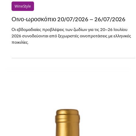
20 Ιουλ
διαβάστηκε 6 λεπτά
WineStyle
Οινο-ωροσκόπιο 20/07/2026 – 26/07/2026
Οι εβδομαδιαίες προβλέψεις των ζωδίων για τις 20–26 Ιουλίου
2026 συνοδεύονται από ξεχωριστές οινοπροτάσεις με ελληνικές
ποικιλίες.