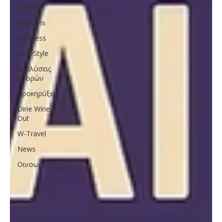
Events
Opinions
Business
WineStyle
Αναλύσεις
Αγορών
Προκηρύξεις
Dine Wine
Out
W-Travel
News
Οινοωροσκόπιο