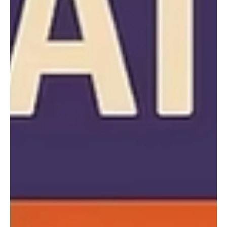
Με επιτυχία ολοκληρώθηκε το δεύτερο έτος του ευρωπαϊκού
προγράμματος των Οινοποιών Βορείου Ελλάδος για την
ενημέρωση σχετικά με τους οίνους ΠΟΠ και ΠΓΕ και τη
λελογισμένη κατανάλωση.