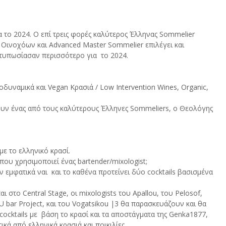
 το 2024. Ο επί τρεις φορές καλύτερος Έλληνας Sommelier  
Οινοχόων και Advanced Master Sommelier επιλέγει και 
ντυπωσίασαν περισσότερο για  το 2024.
δυναμικά και Vegan Κρασιά / Low Intervention Wines, Organic, 
ουν ένας από τους καλύτερους Έλληνες Sommeliers, ο Θεολόγης 
ε το ελληνικό κρασί. 
που χρησιμοποιεί ένας bartender/mixologist; 
εμφατικά ναι  και το καθένα προτείνει δύο cocktails βασισμένα 
στο Central Stage, οι mixologists του Apallou, του Pelosof, 
 U bar Project, και του Vogatsikou |3 θα παρασκευάζουν και θα 
cocktails με  βάση το κρασί και τα αποστάγματα της Genka1877, 
κά από ελληνικά κρασιά και ποικιλίες.