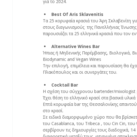
για το 2024.
Best Of Aris Sklavenitis
Τα 25 κορυφαία κρασιά του Άρη Σκλαβενίτη για
στους διαγωνισμούς  της Πανελλήνιας Ένωσης 
παρουσιάζει τα 25 ελληνικά κρασιά που τον ε
Alternative Wines Bar
Ήπιας ή Μηδενικής Παρέμβασης, Βιολογικά, Βιο
Biodynamic and Vegan Wines
Την επιλογή, επιμέλεια και παρουσίαση θα έχ
Πλακόπουλος και οι συνεργάτες του.
Cocktail Bar
Η σχέση του σύγχρονου bartender/mixologist μ
Έχει θέση το ελληνικό κρασί στα βασικά υλικά 
Επτά κορυφαία bar της Θεσσαλονίκης απαντούν 
στο κρασί. 
Σε ειδικά διαμορφωμένο χώρο που θα βρίσκεται 
του Casablanca, του Tribeca , του Cin Cin, του
σερβίρουν τις δημιουργίες τους διαδοχικά, 14 
διαφορετικά μεταξύ τους, φτιαγμένα αποκλειστι