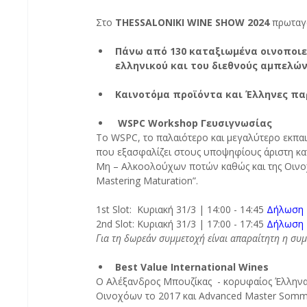
Στο 
THESSALONIKI WINE SHOW 2024 
πρωταγ
Πάνω από 130 καταξιωμένα οινοποιεία
ελληνικού και του διεθνούς αμπελών
Καινοτόμα προϊόντα και Έλληνες πα
WSPC Workshop Γευσιγνωσίας
Το WSPC, το παλαιότερο και μεγαλύτερο εκπα
που εξασφαλίζει στους υποψηφίους άριστη κα
Μη – Αλκοολούχων ποτών καθώς και της Οινοχο
Mastering Maturation”. 
1st Slot:  Κυριακή 31/3 | 14:00 - 14:45 
Δήλωση 
2nd Slot: Κυριακή 31/3 | 17:00 - 17:45 
Δήλωση 
Για τη δωρεάν συμμετοχή είναι απαραίτητη η συ
Best Value International Wines
Ο Αλέξανδρος Μπουζίκας  - κορυφαίος Έλληνα
Οινοχόων το 2017 και Advanced Master Sommeli