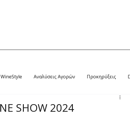
Home
News
Wine Style
Travel
RADIO
Ab
WineStyle
Αναλύσεις Αγορών
Προκηρύξεις
INE SHOW 2024