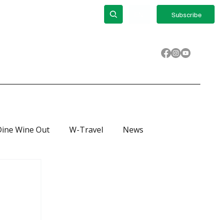
out
ΕΝ
Subscribe
Dine Wine Out
W-Travel
News