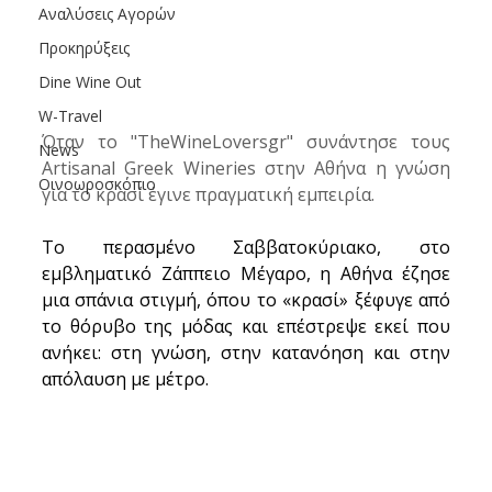
Αναλύσεις Αγορών
Προκηρύξεις
Dine Wine Out
W-Travel
Όταν το "TheWineLoversgr" συνάντησε τους 
News
Artisanal Greek Wineries στην Αθήνα η γνώση 
Οινοωροσκόπιο
για το κρασί έγινε πραγματική εμπειρία.
Το περασμένο Σαββατοκύριακο, στο 
εμβληματικό Ζάππειο Μέγαρο, η Αθήνα έζησε 
μια σπάνια στιγμή, όπου το «κρασί» ξέφυγε από 
το θόρυβο της μόδας και επέστρεψε εκεί που 
ανήκει: στη γνώση, στην κατανόηση και στην 
απόλαυση με μέτρο. 