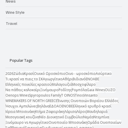
News
Wine Style
Travel
Popular Tags
2026
Ζώδια
Κρασί
Οινικό Ωροσκόπιο
Οινο - ωροσκόπιο
Ασύρτικο
Τι κρασί να πιεις το ΣΚ
Αγιωργίτικο
Αθήρι
Βιδιανό
ΕΝΟΑΒΕ
Ελληνικές ποικιλίες κρασιού
Μαλαγουζιά
Μοσχοφίλερο
Να πάθεις καλοκαίρι
Ξινόμαυρο
Ροδίτης
Ρομπόλα
Gaia Wines
OUZO
Oenops Wines
Spyropoulos Family
T OINOS
Tinos
Vinsanto
WINEMAKERS OF NORTH GREECE
Ένωσης Οινοποιών Βορείου Ελλάδος
Ήσυχοι Αμπελώνες
Βηλάνα
ΕΔΟΑΟ
ΕΝΟΒΕ
Ελληνικό ερυθρό κρασί
Ιέρεια Μποσινάκη
Κτήμα Ζαφειράκη
Λάρισα
Λέρος
Μανδηλαριά
Μεσογειακή κουζίνα
Νέο Διοικητικό Συμβούλιο
Νεμέα
Ντεμπίνα
Ξινόμαυρο vs Αγιωργίτικο
Οινοποιείο Μποσινάκη
Ομάδα Οινοποιείων
Σαββατιανό
Σαντορίνη
Συνδυασμοί κρασιού-φαγητού