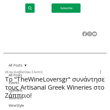
ΕΝ
Subscribe
All Posts
28 Ιαν
διαβάστηκε 3 λεπτά
All Posts
To "TheWineLoversgr" συνάντησε
Events
τους Artisanal Greek Wineries στο
Opinions
Ζάππειο!
Business
WineStyle