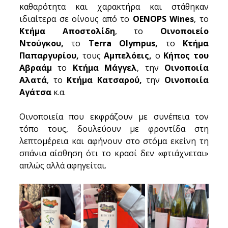
καθαρότητα και χαρακτήρα και στάθηκαν 
ιδιαίτερα σε οίνους από το 
OENOPS Wines
, το 
Κτήμα Αποστολίδη
, το 
Οινοποιείο 
Ντούγκου, 
το
 Terra Olympus, 
το
 Κτήμα 
Παπαργυρίου, 
τους
 Αμπελόεις, 
ο 
Κήπος του 
Αβραάμ
 το 
Κτήμα Μάγγελ
, την 
Οινοποιία 
Αλατά
, το 
Κτήμα Κατσαρού, 
την
 Οινοποιία 
Αγάτσα
 κ.α. 
Οινοποιεία που εκφράζουν με συνέπεια τον 
τόπο τους, δουλεύουν με φροντίδα στη 
λεπτομέρεια και αφήνουν στο στόμα εκείνη τη 
σπάνια αίσθηση ότι το κρασί δεν «φτιάχνεται» 
απλώς αλλά αφηγείται.