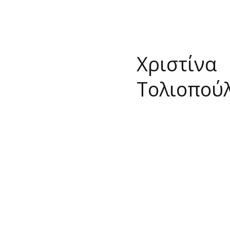
Home
News
Wine Style
Travel
RADIO
Ab
Χριστίνα
Τολιοπού