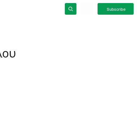
out
ΕΝ
Subscribe
λου