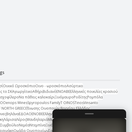
ags
σί
Οινικό Ωροσκόπιο
Οινο - ωροσκόπιο
Ασύρτικο
ις το ΣΚ
Αγιωργίτικο
Αθήρι
Βιδιανό
ΕΝΟΑΒΕ
Ελληνικές ποικιλίες κρασιού
σχοφίλερο
Να πάθεις καλοκαίρι
Ξινόμαυρο
Ροδίτης
Ρομπόλα
ZO
Oenops Wines
Spyropoulos Family
T OINOS
Tinos
Vinsanto
F NORTH GREECE
Ένωσης Οινοποιών Βορείου Ελλάδος
ώνες
Βηλάνα
ΕΔΟΑΟ
ΕΝΟΒΕ
Ελληνικό ερυθρό κρασί
Ιέρεια Μποσινάκη
κη
Λάρισα
Λέρος
Μανδηλαριά
Μεσογειακή κουζίνα
ό Συμβούλιο
Νεμέα
Ντεμπίνα
Ξινόμαυρο vs Αγιωργίτικο
οσινάκη
Ομάδα Οινοποιείων
Σαββατιανό
Σαντορίνη