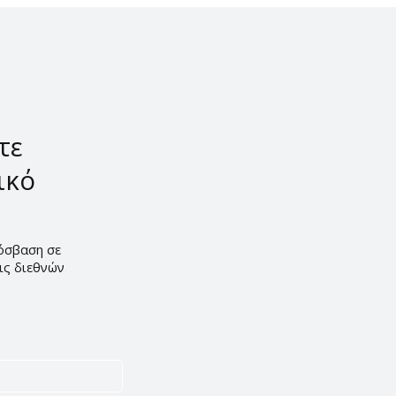
δυναμική του ελλην
αμπελώνα
τε
ικό
ρόσβαση σε
εις διεθνών