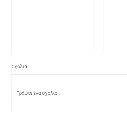
Σχόλια
Γράψτε ένα σχόλιο...
Οινοποιοί Βορείου
Η Spyr
Ελλάδος: Επιτυχής
παρουσ
ολοκλήρωση του δεύτερου
ούζο