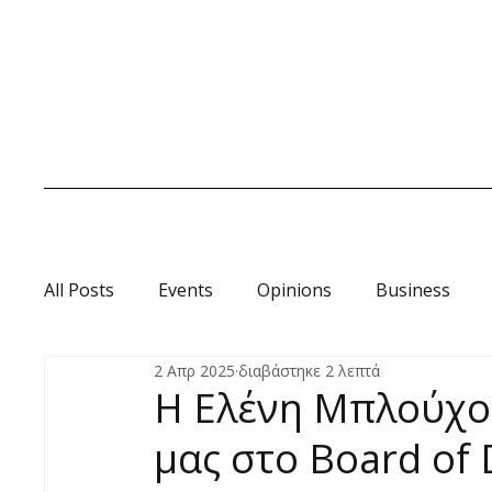
All Posts
Events
Opinions
Business
2 Απρ 2025
διαβάστηκε 2 λεπτά
Οινοωροσκόπιο
H Ελένη Μπλούχο
μας στο Board of D