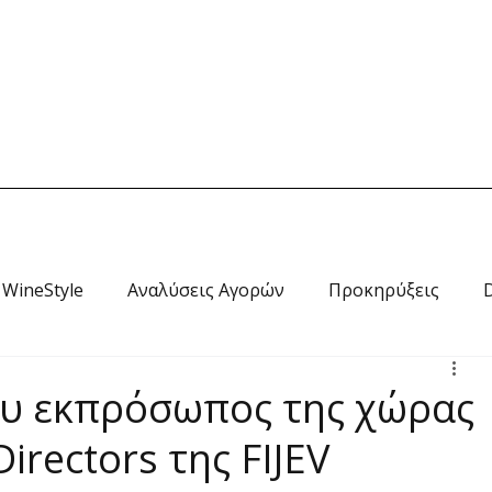
Home
News
Wine Style
Travel
RADIO
Ab
WineStyle
Αναλύσεις Αγορών
Προκηρύξεις
υ εκπρόσωπος της χώρας
irectors της FIJEV