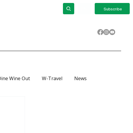
out
ΕΝ
Subscribe
Dine Wine Out
W-Travel
News