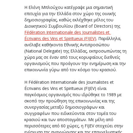
Η Ελένη Μπλούχου κατέγραψε μια σημαντική 
επιτυχία για την Ελλάδα στον χώρο της οινικής 
δημοσιογραφίας, καθώς εκλέχθηκε μέλος του 
Διοικητικού Συμβουλίου (Board of Directors) της 
Fédération Internationale des Journalistes et 
Écrivains des Vins et Spiritueux (FIJEV)
. Παράλληλα, 
ανέλαβε καθήκοντα Εθνικής Αντιπροσώπου 
(National Delegate) της Ελλάδας, εκπροσωπώντας τη 
χώρα μας σε έναν από τους κορυφαίους διεθνείς 
οργανισμούς που προάγουν την ενημέρωση και την 
επικοινωνία γύρω από τον κόσμο του κρασιού.
Η Fédération Internationale des Journalistes et 
Écrivains des Vins et Spiritueux (FIJEV) είναι 
παγκόσμιος οργανισμός που ιδρύθηκε το 1989 με 
σκοπό την προώθηση της επικοινωνίας και της 
συνεργασίας μεταξύ δημοσιογράφων και 
συγγραφέων που ειδικεύονται στον τομέα του 
κρασιού και των αποσταγμάτων. Με μέλη από 
περισσότερες από 60 χώρες, η FIJEV στοχεύει στην 
ενίσχυση της αναγνώρισης και της επαγγελματικής 