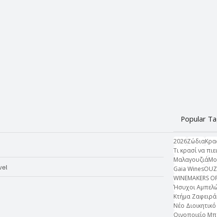
Popular T
2026
Ζώδια
Κρα
Τι κρασί να πιε
Μαλαγουζιά
Μο
vel
Gaia Wines
OU
WINEMAKERS O
Ήσυχοι Αμπελ
Κτήμα Ζαφειρά
Νέο Διοικητικ
Οινοποιείο Μπ