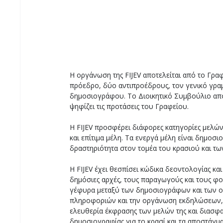
Η οργάνωση της FIJEV αποτελείται από το Γραφ
πρόεδρο, δύο αντιπροέδρους, τον γενικό γραμμ
δημοσιογράφου. Το Διοικητικό Συμβούλιο απο
ψηφίζει τις προτάσεις του Γραφείου.
Η FIJEV προσφέρει διάφορες κατηγορίες μελών
και επίτιμα μέλη. Τα ενεργά μέλη είναι δημο
δραστηριότητα στον τομέα του κρασιού και τ
Η FIJEV έχει θεσπίσει κώδικα δεοντολογίας κα
δημόσιες αρχές, τους παραγωγούς και τους φορ
γέφυρα μεταξύ των δημοσιογράφων και των ο
πληροφοριών και την οργάνωση εκδηλώσεων, ό
ελευθερία έκφρασης των μελών της και διασφα
δημοσιογραφίας για το κρασί και τα αποστάγμα