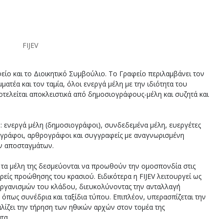
FIJEV
είο και το Διοικητικό Συμβούλιο. Το Γραφείο περιλαμβάνει τον 
ατέα και τον ταμία, όλοι ενεργά μέλη με την ιδιότητα του 
τελείται αποκλειστικά από δημοσιογράφους-μέλη και συζητά και 
: ενεργά μέλη (δημοσιογράφοι), συνδεδεμένα μέλη, ευεργέτες 
σιογράφοι, αρθρογράφοι και συγγραφείς με αναγνωρισμένη 
ων αποσταγμάτων.
ι τα μέλη της δεσμεύονται να προωθούν την ομοσπονδία στις 
είς προώθησης του κρασιού. Ειδικότερα η FIJEV λειτουργεί ως 
ργανισμών του κλάδου, διευκολύνοντας την ανταλλαγή 
πως συνέδρια και ταξίδια τύπου. Επιπλέον, υπερασπίζεται την 
λίζει την τήρηση των ηθικών αρχών στον τομέα της 
τα. 