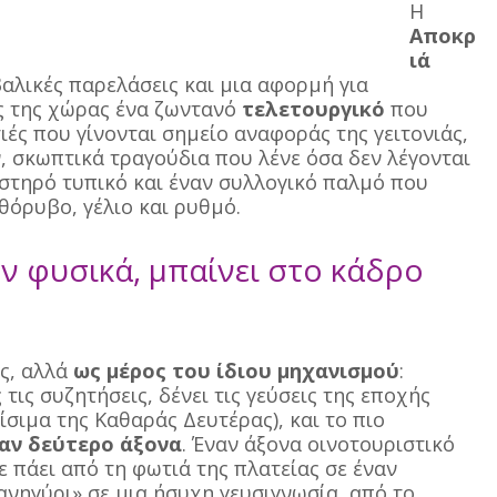
Η 
Αποκρ
ιά
αλικές παρελάσεις και μια αφορμή για 
ς της χώρας ένα ζωντανό 
τελετουργικό
 που 
τιές που γίνονται σημείο αναφοράς της γειτονιάς, 
 σκωπτικά τραγούδια που λένε όσα δεν λέγονται 
στηρό τυπικό και έναν συλλογικό παλμό που 
 θόρυβο, γέλιο και ρυθμό.
όν φυσικά, μπαίνει στο κάδρο 
ς, αλλά 
ως μέρος του ίδιου μηχανισμού
: 
 τις συζητήσεις, δένει τις γεύσεις της εποχής 
τίσιμα της Καθαράς Δευτέρας), και το πιο 
ναν δεύτερο άξονα
. Έναν άξονα οινοτουριστικό 
ε πάει από τη φωτιά της πλατείας σε έναν 
νηγύρι» σε μια ήσυχη γευσιγνωσία, από το 