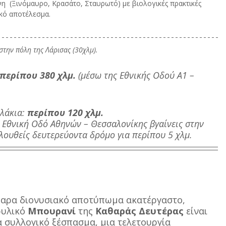
  (Ξινόμαυρο, Κρασάτο, Σταυρωτό) με βιολογικές πρακτικές 
ικό αποτέλεσμα.
στην πόλη της Λάρισας (30χλμ).
περίπου 380 χλμ.
 (μέσω της Εθνικής Οδού Α1 – 
λάκια: 
περίπου 120 χλμ.
 Εθνική Οδό Αθηνών – Θεσσαλονίκης βγαίνεις στην 
ολουθείς δευτερεύοντα δρόμο για περίπου 5 χλμ.
άθαρα διονυσιακό αποτύπωμα ακατέργαστο, 
ρυλικό 
Μπουρανί
 της 
Καθαράς Δευτέρας 
είναι 
α συλλογικό ξέσπασμα, μια τελετουργία 