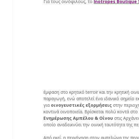
Για τους οινόφιλους, το
Inotropes Boutique 
έμφαση στο κρητικό terroir και την κρητική οινι
παραγωγή, ενώ αποτελεί ένα ιδανικό σημείο ε
για 
οινογευστικές εξορμήσεις
 στην περιοχή
κοντινά οινοποιεία. Βρίσκεται πολύ κοντά στο
Ενημέρωσης Αμπέλου & Οίνου
 στις Αρχάνες
οποίο αναδεικνύει την οινική ταυτότητα της πε
Από εκεί, η περιήγηση στον αμπελώνα της περ