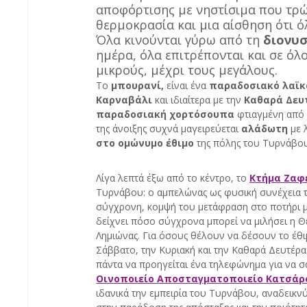
αποφόρτισης με νηστίσιμα που τρώ
θερμοκρασία και μια αίσθηση ότι όλ
Όλα κινούνται γύρω από τη 
διονυσ
ημέρα, όλα επιτρέπονται και σε όλ
μικρούς, μέχρι τους μεγάλους.
Το
 μπουρανί, 
είναι
ένα 
παραδοσιακό λαϊκό
Καρναβάλι
 και ιδιαίτερα με την 
Καθαρά Δευ
παραδοσιακή χορτόσουπα
 φτιαγμένη από
της άνοιξης συχνά μαγειρεύεται 
αλάδωτη
 με 
στο ομώνυμο έθιμο
 της πόλης του Τυρνάβο
Λίγα λεπτά έξω από το κέντρο, το 
Κτήμα Ζαφ
Τυρνάβου: ο αμπελώνας ως φυσική συνέχεια το
σύγχρονη, κομψή του μετάφραση στο ποτήρι μ
δείχνει πόσο σύγχρονα μπορεί να μιλήσει η Θε
Λημιώνας. Για όσους θέλουν να δέσουν το έθιμο
Σάββατο, την Κυριακή και την Καθαρά Δευτέρα (
πάντα να προηγείται ένα τηλεφώνημα για να σα
Οινοποιείο Αποσταγματοποιείο Κατσάρ
ιδανικά την εμπειρία του Τυρνάβου, αναδεικν