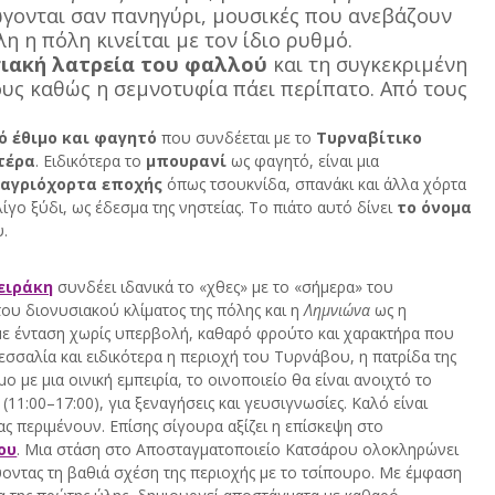
γονται σαν πανηγύρι, μουσικές που ανεβάζουν 
η η πόλη κινείται με τον ίδιο ρυθμό. 
ιακή λατρεία του φαλλού
 και τη συγκεκριμένη 
ους καθώς η σεμνοτυφία πάει περίπατο. Από τους 
 έθιμο και φαγητό
 που συνδέεται με το 
Τυρναβίτικο 
τέρα
. Ειδικότερα το 
μπουρανί
 ως φαγητό, είναι μια 
 
αγριόχορτα εποχής
 όπως τσουκνίδα, σπανάκι και άλλα χόρτα 
λίγο ξύδι, ως έδεσμα της νηστείας. Το πιάτο αυτό δίνει 
το όνομα 
υ.
ειράκη
 συνδέει ιδανικά το «χθες» με το «σήμερα» του 
υ διονυσιακού κλίματος της πόλης και η 
Λημνιώνα
 ως η 
ε ένταση χωρίς υπερβολή, καθαρό φρούτο και χαρακτήρα που 
σσαλία και ειδικότερα η περιοχή του Τυρνάβου, η πατρίδα της 
 με μια οινική εμπειρία, το οινοποιείο θα είναι ανοιχτό το 
11:00–17:00), για ξεναγήσεις και γευσιγνωσίες. Καλό είναι 
ς περιμένουν. Επίσης σίγουρα αξίζει η επίσκεψη στο 
ου
. Μια στάση στο Αποσταγματοποιείο Κατσάρου ολοκληρώνει 
ύοντας τη βαθιά σχέση της περιοχής με το τσίπουρο. Με έμφαση 