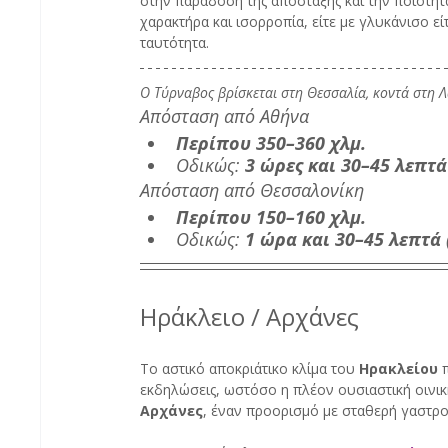
στην παράδοση της απόσταξης και την ποιότητ
χαρακτήρα και ισορροπία, είτε με γλυκάνισο εί
ταυτότητα.
Ο Τύρναβος βρίσκεται στη Θεσσαλία, κοντά στη Λ
Απόσταση από Αθήνα
Περίπου 350–360 χλμ.
Οδικώς: 
3 ώρες και 30–45 λεπτά
Απόσταση από Θεσσαλονίκη
Περίπου 150–160 χλμ.
Οδικώς: 
1 ώρα και 30–45 λεπτά
Ηράκλειο / Αρχάνες
Το αστικό αποκριάτικο κλίμα του 
Ηρακλείου
 
εκδηλώσεις, ωστόσο η πλέον ουσιαστική οινική
Αρχάνες
, έναν προορισμό με σταθερή γαστρο