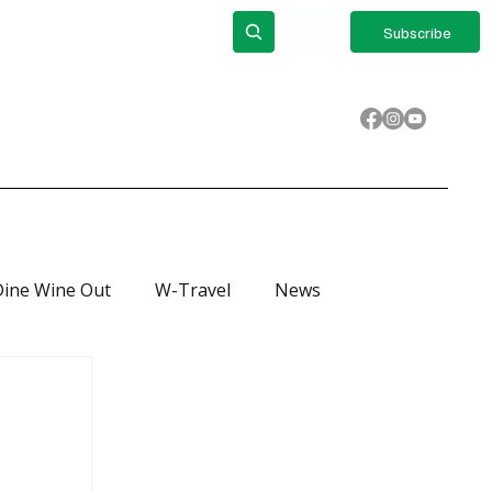
out
ΕΝ
Subscribe
Dine Wine Out
W-Travel
News