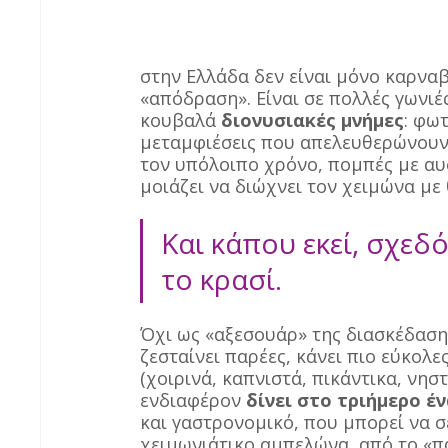
στην Ελλάδα δεν είναι μόνο καρναβ
«απόδραση». Είναι σε πολλές γωνιέ
κουβαλά 
διονυσιακές μνήμες
: φω
μεταμφιέσεις που απελευθερώνουν,
τον υπόλοιπο χρόνο, πομπές με αυ
μοιάζει να διώχνει τον χειμώνα με
Και κάπου εκεί, σχεδ
το κρασί. 
Όχι ως «αξεσουάρ» της διασκέδαση
ζεσταίνει παρέες, κάνει πιο εύκολες
(χοιρινά, καπνιστά, πικάντικα, νησ
ενδιαφέρον 
δίνει στο τριήμερο έ
και γαστρονομικό, που μπορεί να σ
χειμωνιάτικο αμπελώνα, από το «πα