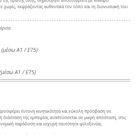
α της πρώτης ύλης, δημιουργεί αποστάγματα με καθαρό 
τε χωρίς, εκφράζοντας αυθεντικά τον τόπο και τη διονυσιακή του 
άρισα.
 (μέσω Α1 / Ε75)
 (μέσω Α1 / Ε75)
προσφέρει έντονη κινητικότητα και εύκολη πρόσβαση σε 
 διάσταση της εμπειρίας αναπτύσσεται σε μικρή απόσταση, στις 
νομική παράδοση και ισχυρή ταυτότητα φιλοξενίας.