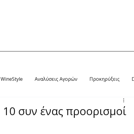
Home
News
Wine Style
Travel
RADIO
Ab
WineStyle
Αναλύσεις Αγορών
Προκηρύξεις
: 10 συν ένας προορισμοί