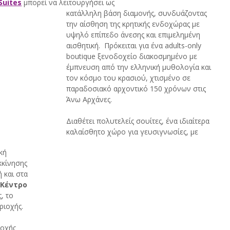
Suites
 μπορεί να λειτουργήσει ως 
κατάλληλη βάση διαμονής, συνδυάζοντας 
την αίσθηση της κρητικής ενδοχώρας με 
υψηλό επίπεδο άνεσης και επιμελημένη 
αισθητική.  Πρόκειται για ένα adults-only 
boutique ξενοδοχείο διακοσμημένο με 
έμπνευση από την ελληνική μυθολογία και 
τον κόσμο του κρασιού, χτισμένο σε 
παραδοσιακό αρχοντικό 150 χρόνων στις 
Άνω Αρχάνες. 
Διαθέτει πολυτελείς σουίτες, ένα ιδιαίτερα 
καλαίσθητο χώρο για γευσιγνωσίες, με 
κή 
κκίνησης 
 και στα 
 
Κέντρο 
, το 
ριοχής. 
ιοχής 