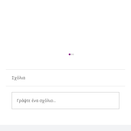
Σχόλια
Γράψτε ένα σχόλιο...
Η Spyropoulos Family παρουσιάζει το
πρώτο της ούζο