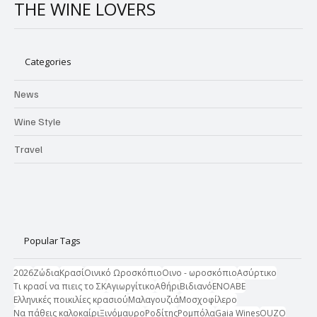
THE WINE LOVERS
Categories
News
Wine Style
Travel
Popular Tags
2026
Ζώδια
Κρασί
Οινικό Ωροσκόπιο
Οινο - ωροσκόπιο
Ασύρτικο
Τι κρασί να πιεις το ΣΚ
Αγιωργίτικο
Αθήρι
Βιδιανό
ΕΝΟΑΒΕ
Ελληνικές ποικιλίες κρασιού
Μαλαγουζιά
Μοσχοφίλερο
Να πάθεις καλοκαίρι
Ξινόμαυρο
Ροδίτης
Ρομπόλα
Gaia Wines
OUZO