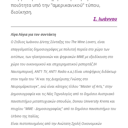
ποιότητα υπό την "αμερικανικού" τύπου, 
διοίκηση.
Σ. Ιωάννου
Λίγα Λο΄για για τον συντάκτη
Ο Στέλιος Ιωάννου Δ/ντης Σύνταξης του The Wine Lovers, είναι 
επαγγελματίας δημοσιογράφος με πολυτεή πορεία στο χώρο των 
εντύπων, των ηλεκτρονικών και ψηφιακών ΜΜΕ με εξειδίκευση στο 
χώρο του οικονομικού και επιχειρηματικού ρεπορτάζ (Η 
Ναυτεμπορική, ANT1 TV, ANT1 Radio κ.α.) Είναι υποψήφιος διδάκτωρ 
στον τομέα του "ΑΙ και της Διαχείρισης Γνώσης στο 
Νευρομάρκετινγκ", ενώ είναι κα΄τοχος τίτλου "Master of Arts," στην 
Δημοσιογραφία και τις Νέες Τεχνολογίες από το δημόσιο Αυστριακό 
πανεπιστήμιο μεταπτυχιακών σπουδών, Donau University Krems και 
πτυχίου "ΜΜΕ - Δημοσιογραφίας" από το δημόσιο πανεπιστήμιο του 
Urbino της Ιταλίας.
Είναι πιστοποιημένος από την Ανώτατη Σχολή Οικονομικών 