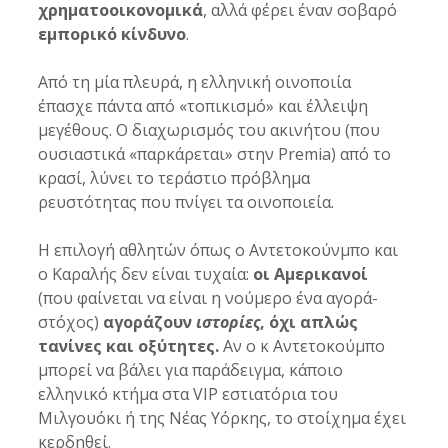
χρηματοοικονομικά
, αλλά φέρει έναν σοβαρό 
εμπορικό κίνδυνο
.
Από τη μία πλευρά, η ελληνική οινοποιία 
έπασχε πάντα από «τοπικισμό» και έλλειψη 
μεγέθους. Ο διαχωρισμός του ακινήτου (που 
ουσιαστικά «παρκάρεται» στην Premia) από το 
κρασί, λύνει το τεράστιο πρόβλημα 
ρευστότητας που πνίγει τα οινοποιεία. 
Η επιλογή αθλητών όπως ο Αντετοκούνμπο και 
ο Καραλής δεν είναι τυχαία: 
οι Αμερικανοί 
(που φαίνεται να είναι η νούμερο ένα αγορά-
στόχος) 
αγοράζουν 
ιστορίες
, όχι απλώς 
τανίνες και οξύτητες.
 Αν ο κ Αντετοκούμπο 
μπορεί να βάλει για παράδειγμα, κάποιο 
ελληνικό κτήμα στα VIP εστιατόρια του 
Μιλγουόκι ή της Νέας Υόρκης, το στοίχημα έχει 
κερδηθεί.