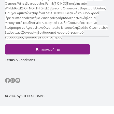
Oenops Wines
Spyropoulos Family
T OINOS
Tinos
Vinsanto
WINEMAKERS OF NORTH GREECE
Ένωσης Οινοποιών Βορείου Ελλάδος
Ήσυχοι Αμπελώνες
Βηλάνα
ΕΔΟΑΟ
ΕΝΟΒΕ
Ελληνικό ερυθρό κρασί
Ιέρεια Μποσινάκη
Κτήμα Ζαφειράκη
Λάρισα
Λέρος
Μανδηλαριά
Μεσογειακή κουζίνα
Νέο Διοικητικό Συμβούλιο
Νεμέα
Ντεμπίνα
Ξινόμαυρο vs Αγιωργίτικο
Οινοποιείο Μποσινάκη
Ομάδα Οινοποιείων
Σαββατιανό
Σαντορίνη
Συνδυασμοί κρασιού-φαγητού
Συνδυασμός κρασιού με φαγητό
Τήνος
Επικοινωνήστε
Terms & Conditions
© 2026 by STELKA COMMS