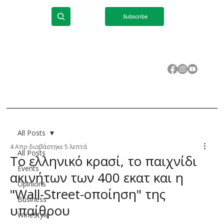
ΕΝ
Subscribe
All Posts
4 Απρ
διαβάστηκε 5 λεπτά
All Posts
Το ελληνικό κρασί, το παιχνίδι
Events
ακινήτων των 400 εκατ και η
Opinions
"Wall-Street-οποίηση" της
Business
υπαίθρου
WineStyle