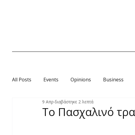
All Posts
Events
Opinions
Business
9 Απρ
διαβάστηκε 2 λεπτά
Οινοωροσκόπιο
Το Πασχαλινό τρα