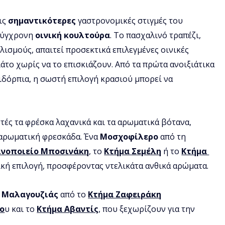
ις 
σημαντικότερες
 γαστρονομικές στιγμές του 
σύγχρονη 
οινική κουλτούρα
. Το πασχαλινό τραπέζι, 
ισμούς, απαιτεί προσεκτικά επιλεγμένες οινικές 
ιάτο χωρίς να το επισκιάζουν. Από τα πρώτα ανοιξιάτικα 
πιδόρπια, η σωστή επιλογή κρασιού μπορεί να 
τές τα φρέσκα λαχανικά και τα αρωματικά βότανα, 
αρωματική φρεσκάδα. Ένα 
Μοσχοφίλερο
 από τη 
ινοποιείο Μποσινάκη
, το 
Κτήμα Σεμέλη
 ή το 
Κτήμα 
νική επιλογή, προσφέροντας ντελικάτα ανθικά αρώματα. 
 
Μαλαγουζιάς
 από το 
Κτήμα Ζαφειράκη
ο
υ και το 
Κτήμα Αβαντίς
, που ξεχωρίζουν για την 