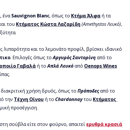
 ένα 
Sauvignon Blanc
, όπως το 
Κτήμα Άλφα
 ή τα 
και του 
Κτήματος Κώστα Λαζαρίδη
(Amethystos Λευκό)
, 
ξύτητα.
ης λιπαρότητα και το λεμονάτο προφίλ, βρίσκει ιδανικό 
τικο
. Επιλογές όπως το 
Αργυρός Σαντορίνη
 από το 
οποιίο Γαβαλά
 ή το 
Απλά Λευκό
 από 
Oenops Wines
πας. 
ε διακριτική χρήση δρυός, όπως το 
Πρόποδες
 από το 
πό την 
Τέχνη Οίνου
 ή το 
Chardonnay
 του 
Κτήματος 
μική προσέγγιση.
ε στη σούβλα είτε στον φούρνο, απαιτεί 
ερυθρά
κρασιά