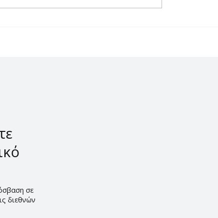
σί να πιεις το
Τι είναι το Ασύρτικο 
τοκύριακο;
γιατί έχει σημασία γι
ελληνικό κρασί;
τε
ικό
ρόσβαση σε
εις διεθνών