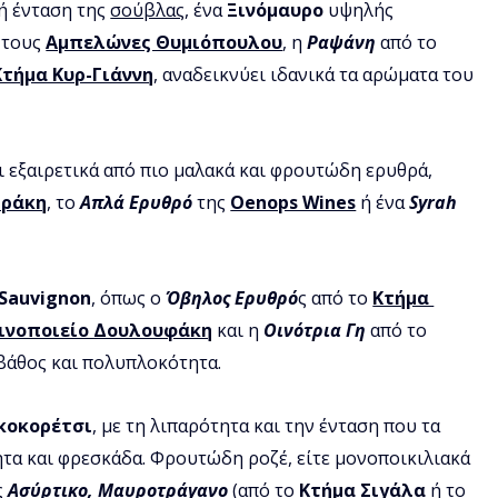
ή ένταση της 
σούβλας
, ένα 
Ξινόμαυρο
 υψηλής 
 τους 
Αμπελώνες Θυμιόπουλου
, η 
Ραψάνη
 από το 
Κτήμα Κυρ-Γιάννη
, αναδεικνύει ιδανικά τα αρώματα του 
ι εξαιρετικά από πιο μαλακά και φρουτώδη ερυθρά, 
ιράκη
, το 
Απλά Ερυθρό
 της 
Oenops Wines
 ή ένα 
Syrah
 Sauvignon
, όπως ο 
Όβηλος Ερυθρό
ς από το 
Κτήμα 
ινοποιείο Δουλουφάκη
 και η 
Οινότρια Γη
 από το 
βάθος και πολυπλοκότητα.
κοκορέτσι
, με τη λιπαρότητα και την ένταση που τα 
ητα και φρεσκάδα. Φρουτώδη ροζέ, είτε μονοποικιλιακά 
 
Ασύρτικο, Μαυροτράγανο
 (από το 
Κτήμα Σιγάλα
 ή το 