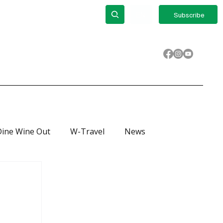
out
ΕΝ
Subscribe
Dine Wine Out
W-Travel
News