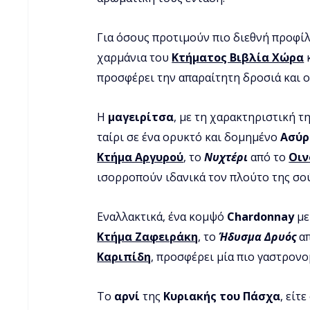
Για όσους προτιμούν πιο διεθνή προφίλ,
χαρμάνια του 
Κτήματος Βιβλία Χώρα
 
προσφέρει την απαραίτητη δροσιά και ο
Η 
μαγειρίτσα
, με τη χαρακτηριστική τ
ταίρι σε ένα ορυκτό και δομημένο 
Ασύρ
Κτήμα Αργυρού
, το 
Νυχτέρι
 από το 
Οιν
ισορροπούν ιδανικά τον πλούτο της σού
Εναλλακτικά, ένα κομψό 
Chardonnay
 μ
Κτήμα Ζαφειράκη
, το 
Ήδυσμα Δρυός
 α
Καριπίδη
, προσφέρει μία πιο γαστρονο
Το 
αρνί
 της 
Κυριακής του Πάσχα
, είτ