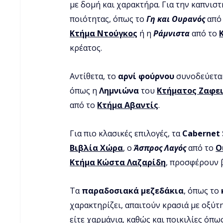
με δομή και χαρακτήρα. Για την καπνιστ
ποιότητας, όπως το 
Γη και Ουρανός
 από
Κτήμα Ντούγκος
 ή η 
Ράμνιστα
 από το 
κρέατος. 
Αντίθετα, το 
αρνί
φούρνου
 συνοδεύετα
όπως η 
Λημνιώνα
 του 
Κτήματος Ζαφε
από το 
Κτήμα Αβαντίς
. 
Για πιο κλασικές επιλογές, τα 
Cabernet
Βιβλία Χώρα
, ο 
Άσπρος Λαγός
 από το 
Ο
Κτήμα Κώστα Λαζαρίδη
, προσφέρουν 
Τα 
παραδοσιακά μεζεδάκια
, όπως το 
χαρακτηρίζει, απαιτούν κρασιά με οξύτ
είτε χαρμάνια, καθώς και ποικιλίες όπως