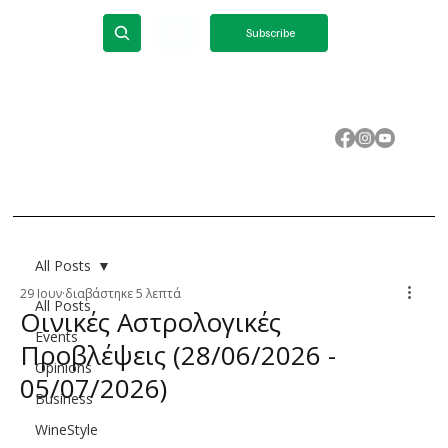
ΕΝ
Subscribe
All Posts
29 Ιουν
διαβάστηκε 5 λεπτά
All Posts
Οινικές Αστρολογικές
Events
Προβλέψεις (28/06/2026 -
Opinions
05/07/2026)
Business
WineStyle