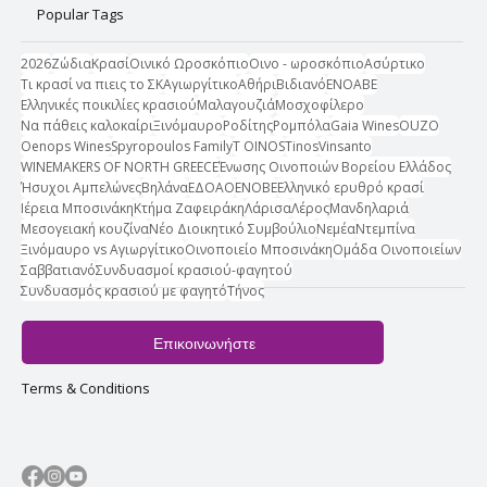
Popular Tags
2026
Ζώδια
Κρασί
Οινικό Ωροσκόπιο
Οινο - ωροσκόπιο
Ασύρτικο
Τι κρασί να πιεις το ΣΚ
Αγιωργίτικο
Αθήρι
Βιδιανό
ΕΝΟΑΒΕ
Ελληνικές ποικιλίες κρασιού
Μαλαγουζιά
Μοσχοφίλερο
Να πάθεις καλοκαίρι
Ξινόμαυρο
Ροδίτης
Ρομπόλα
Gaia Wines
OUZO
Oenops Wines
Spyropoulos Family
T OINOS
Tinos
Vinsanto
WINEMAKERS OF NORTH GREECE
Ένωσης Οινοποιών Βορείου Ελλάδος
Ήσυχοι Αμπελώνες
Βηλάνα
ΕΔΟΑΟ
ΕΝΟΒΕ
Ελληνικό ερυθρό κρασί
Ιέρεια Μποσινάκη
Κτήμα Ζαφειράκη
Λάρισα
Λέρος
Μανδηλαριά
Μεσογειακή κουζίνα
Νέο Διοικητικό Συμβούλιο
Νεμέα
Ντεμπίνα
Ξινόμαυρο vs Αγιωργίτικο
Οινοποιείο Μποσινάκη
Ομάδα Οινοποιείων
Σαββατιανό
Συνδυασμοί κρασιού-φαγητού
Συνδυασμός κρασιού με φαγητό
Τήνος
Επικοινωνήστε
Terms & Conditions