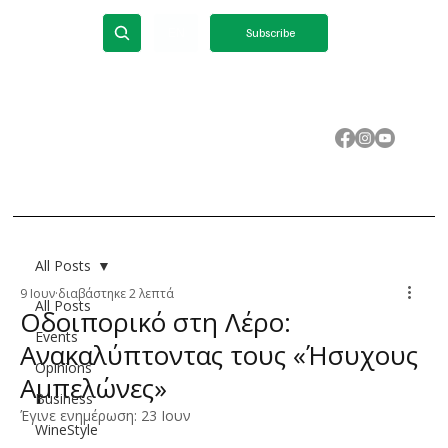
ΕΝ
Subscribe
All Posts
9 Ιουν
διαβάστηκε 2 λεπτά
All Posts
Οδοιπορικό στη Λέρο:
Events
Ανακαλύπτοντας τους «Ήσυχους
Opinions
Αμπελώνες»
Business
Έγινε ενημέρωση:
23 Ιουν
WineStyle