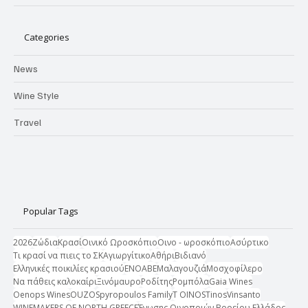
Categories
News
Wine Style
Travel
Popular Tags
2026
Ζώδια
Κρασί
Οινικό Ωροσκόπιο
Οινο - ωροσκόπιο
Ασύρτικο
Τι κρασί να πιεις το ΣΚ
Αγιωργίτικο
Αθήρι
Βιδιανό
Ελληνικές ποικιλίες κρασιού
ΕΝΟΑΒΕ
Μαλαγουζιά
Μοσχοφίλερο
Να πάθεις καλοκαίρι
Ξινόμαυρο
Ροδίτης
Ρομπόλα
Gaia Wines
Oenops Wines
OUZO
Spyropoulos Family
T OINOS
Tinos
Vinsanto
WINEMAKERS OF NORTH GREECE
Ένωσης Οινοποιών Βορείου Ελλάδος