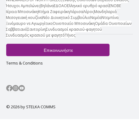
Ήσυχοι Αμπελώνες
Βηλάνα
ΕΔΟΑΟ
Ελληνικό ερυθρό κρασί
ΕΝΟΒΕ
Ιέρεια Μποσινάκη
Κτήμα Ζαφειράκη
Λάρισα
Λέρος
Μανδηλαριά
Μεσογειακή κουζίνα
Νέο Διοικητικό Συμβούλιο
Νεμέα
Ντεμπίνα
Ξινόμαυρο vs Αγιωργίτικο
Οινοποιείο Μποσινάκη
Ομάδα Οινοποιείων
Σαββατιανό
Σαντορίνη
Συνδυασμοί κρασιού-φαγητού
Συνδυασμός κρασιού με φαγητό
Τήνος
Επικοινωνήστε
Terms & Conditions
© 2026 by STELKA COMMS