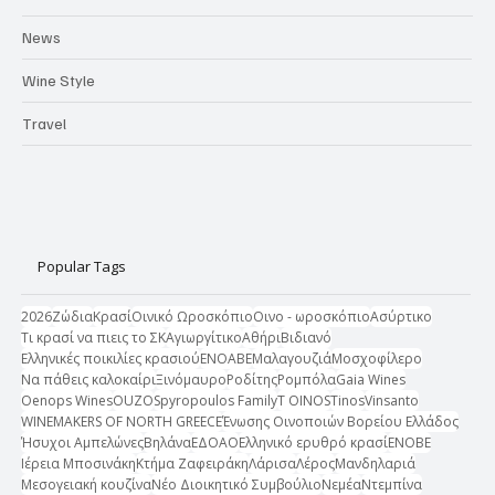
News
Wine Style
Travel
Popular Tags
2026
Ζώδια
Κρασί
Οινικό Ωροσκόπιο
Οινο - ωροσκόπιο
Ασύρτικο
Τι κρασί να πιεις το ΣΚ
Αγιωργίτικο
Αθήρι
Βιδιανό
Ελληνικές ποικιλίες κρασιού
ΕΝΟΑΒΕ
Μαλαγουζιά
Μοσχοφίλερο
Να πάθεις καλοκαίρι
Ξινόμαυρο
Ροδίτης
Ρομπόλα
Gaia Wines
Oenops Wines
OUZO
Spyropoulos Family
T OINOS
Tinos
Vinsanto
WINEMAKERS OF NORTH GREECE
Ένωσης Οινοποιών Βορείου Ελλάδος
Ήσυχοι Αμπελώνες
Βηλάνα
ΕΔΟΑΟ
Ελληνικό ερυθρό κρασί
ΕΝΟΒΕ
Ιέρεια Μποσινάκη
Κτήμα Ζαφειράκη
Λάρισα
Λέρος
Μανδηλαριά
Μεσογειακή κουζίνα
Νέο Διοικητικό Συμβούλιο
Νεμέα
Ντεμπίνα