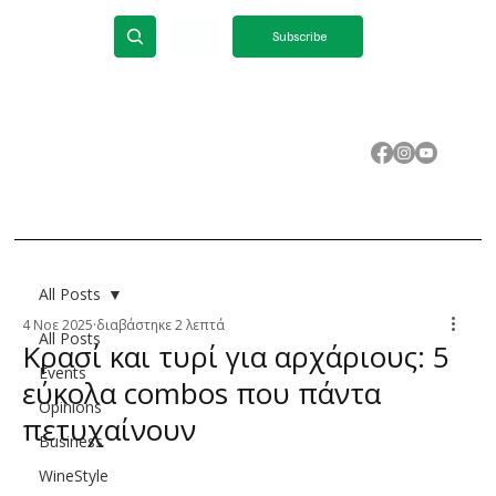
ΕΝ
Subscribe
All Posts
4 Νοε 2025
διαβάστηκε 2 λεπτά
All Posts
Κρασί και τυρί για αρχάριους: 5
Events
εύκολα combos που πάντα
Opinions
πετυχαίνουν
Business
WineStyle