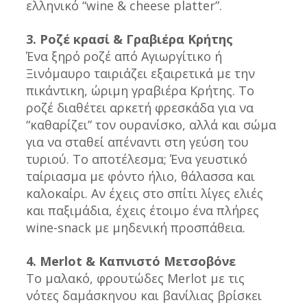
ελληνικό “wine & cheese platter”.
3. Ροζέ κρασί & Γραβιέρα Κρήτης
Ένα ξηρό ροζέ από Αγιωργίτικο ή 
Ξινόμαυρο ταιριάζει εξαιρετικά με την 
πικάντικη, ώριμη γραβιέρα Κρήτης. Το 
ροζέ διαθέτει αρκετή φρεσκάδα για να 
“καθαρίζει” τον ουρανίσκο, αλλά και σώμα 
για να σταθεί απέναντι στη γεύση του 
τυριού. Το αποτέλεσμα; Ένα γευστικό 
ταίριασμα με φόντο ήλιο, θάλασσα και 
καλοκαίρι. Αν έχεις στο σπίτι λίγες ελιές 
και παξιμάδια, έχεις έτοιμο ένα πλήρες 
wine-snack με μηδενική προσπάθεια.
4. Merlot & Καπνιστό Μετσοβόνε 
Το μαλακό, φρουτώδες Merlot με τις 
νότες δαμάσκηνου και βανίλιας βρίσκει 