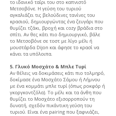
το ιδανικό ταίρι του στο καπνιστό 
Μετσοβόνε. Η γεύση του τυριού 
αγκαλιάζει τις βελούδινες τανίνες του 
κρασιού, δημιουργώντας ένα ζευγάρι που 
θυμίζει τζάκι, βροχή και cozy βράδια στο 
σπίτι. Αν θες κάτι πιο δημιουργικό, βάλε 
το Μετσοβόνε σε τοστ με λίγο μέλι ή 
μουστάρδα Dijon και άφησε το κρασί να 
κάνει τα υπόλοιπα.
5. Γλυκό Μοσχάτο & Μπλε Τυρί
Αν θέλεις να δοκιμάσεις κάτι πιο τολμηρό, 
δοκίμασε ένα Μοσχάτο Σάμου ή Λήμνου 
με ένα κομμάτι μπλε τυρί (όπως ροκφόρ ή 
γκοργκοντζόλα). Το μέλι και τα άνθη που 
θυμίζει το Μοσχάτο εξισορροπούν τη 
δυνατή, σχεδόν πικάντικη γεύση του 
τυριού. Είναι ένα pairing που ξαφνιάζει, 