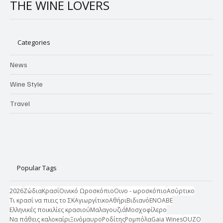
THE WINE LOVERS
Categories
News
Wine Style
Travel
Popular Tags
2026
Ζώδια
Κρασί
Οινικό Ωροσκόπιο
Οινο - ωροσκόπιο
Ασύρτικο
Τι κρασί να πιεις το ΣΚ
Αγιωργίτικο
Αθήρι
Βιδιανό
ΕΝΟΑΒΕ